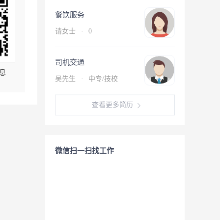
餐饮服务
请女士
·
0
司机交通
息
吴先生
·
中专/技校
查看更多简历
微信扫一扫找工作